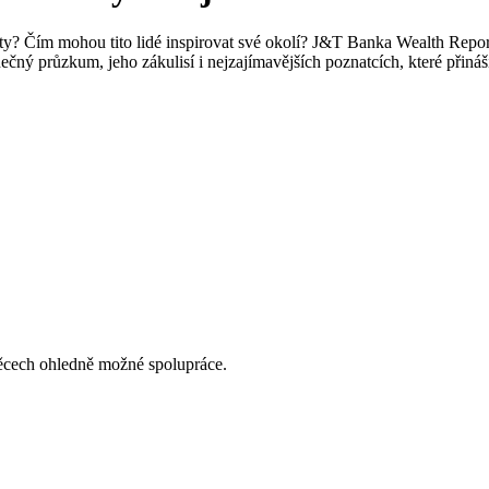
ty? Čím mohou tito lidé inspirovat své okolí? J&T Banka Wealth Report
nečný průzkum, jeho zákulisí i nejzajímavějších poznatcích, které při
ěcech ohledně možné spolupráce.