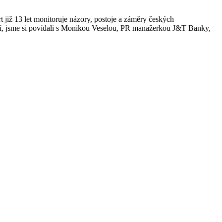
 již 13 let monitoruje názory, postoje a záměry českých
náší, jsme si povídali s Monikou Veselou, PR manažerkou J&T Banky,