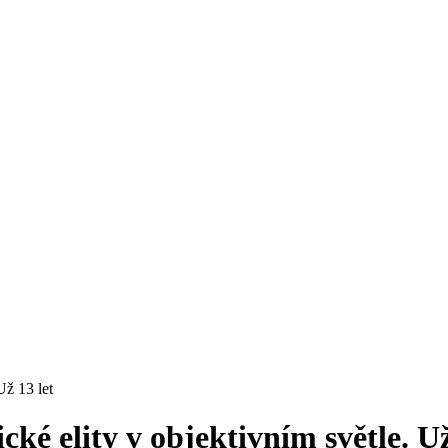
Už 13 let
é elity v objektivním světle. Už