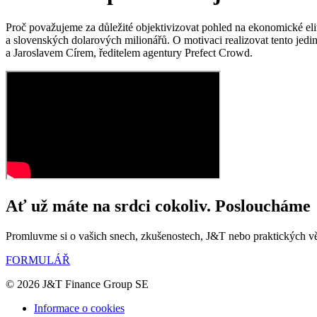
Proč považujeme za důležité objektivizovat pohled na ekonomické eli
a slovenských dolarových milionářů. O motivaci realizovat tento jedi
a Jaroslavem Círem, ředitelem agentury Prefect Crowd.
Ať už máte na srdci cokoliv. Posloucháme
Promluvme si o vašich snech, zkušenostech, J&T nebo praktických v
FORMULÁŘ
© 2026 J&T Finance Group SE
Informace o cookies