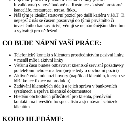
Invalidovna) v nové budově na Rustonce - krásné prostorné
kanceláře, restaurace, terasa, fitko..
Náš tým je ideální startovní pozicí pro další kariéru v J&T. Ti
nejlepší z nás se časem posouvají do týmů privátního či
investičního bankovnictví, věnují se nejnáročnějším klientům
a vytvářejí pro ně řešení.
CO BUDE NÁPNÍ VAŠÍ PRÁCE:
Telefonický kontakt s klientem prostřednictvím pasivní linky,
v menší míře i aktivní linky
Většinu času budete odbavovat klientské servisní požadavky
po telefonu nebo e-mailem (nejde tedy o obchodní pozici)
Aktivně volat odchozí hovory (například klientům, kterým se
blíží konec fixace na produktu)
Zadávání klientských údajů a jejich správa v bankovních
systémech a správa klientské dokumentace
Hledání obchodních příležitostí pro klienta, předávání
kontaktu na investičního specialistu a sjednávání schůzek
klientům
KOHO HLEDÁME: