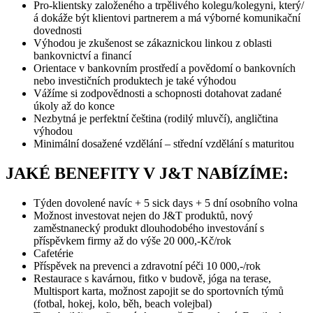
Pro-klientsky založeného a trpělivého kolegu/kolegyni, který/
á dokáže být klientovi partnerem a má výborné komunikační
dovednosti
Výhodou je zkušenost se zákaznickou linkou z oblasti
bankovnictví a financí
Orientace v bankovním prostředí a povědomí o bankovních
nebo investičních produktech je také výhodou
Vážíme si zodpovědnosti a schopnosti dotahovat zadané
úkoly až do konce
Nezbytná je perfektní čeština (rodilý mluvčí), angličtina
výhodou
Minimální dosažené vzdělání – střední vzdělání s maturitou
JAKÉ BENEFITY V J&T NABÍZÍME:
Týden dovolené navíc + 5 sick days + 5 dní osobního volna
Možnost investovat nejen do J&T produktů, nový
zaměstnanecký produkt dlouhodobého investování s
příspěvkem firmy až do výše 20 000,-Kč/rok
Cafetérie
Příspěvek na prevenci a zdravotní péči 10 000,-/rok
Restaurace s kavárnou, fitko v budově, jóga na terase,
Multisport karta, možnost zapojit se do sportovních týmů
(fotbal, hokej, kolo, běh, beach volejbal)