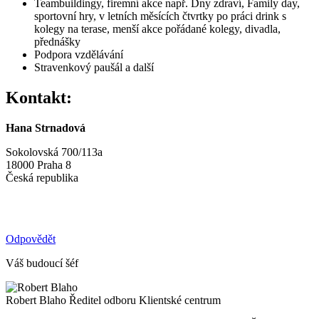
Teambuildingy, firemní akce např. Dny zdraví, Family day,
sportovní hry, v letních měsících čtvrtky po práci drink s
kolegy na terase, menší akce pořádané kolegy, divadla,
přednášky
Podpora vzdělávání
Stravenkový paušál a další
Kontakt:
Hana Strnadová
Sokolovská 700/113a
18000 Praha 8
Česká republika
Odpovědět
Váš budoucí šéf
Robert Blaho
Ředitel odboru Klientské centrum