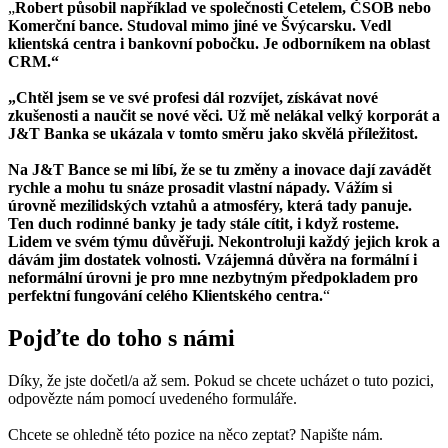
„
Robert působil například ve společnosti Cetelem, ČSOB nebo
Komerční bance. Studoval mimo jiné ve Švýcarsku. Vedl
klientská centra i bankovní pobočku. Je odborníkem na oblast
CRM.“
„Chtěl jsem se ve své profesi dál rozvíjet, získávat nové
zkušenosti a naučit se nové věci. Už mě nelákal velký korporát a
J&T Banka se ukázala v tomto směru jako skvělá příležitost.
Na J&T Bance se mi líbí, že se tu změny a inovace dají zavádět
rychle a mohu tu snáze prosadit vlastní nápady. Vážím si
úrovně mezilidských vztahů a atmosféry, která tady panuje.
Ten duch rodinné banky je tady stále cítit, i když rosteme.
Lidem ve svém týmu důvěřuji. Nekontroluji každý jejich krok a
dávám jim dostatek volnosti. Vzájemná důvěra na formální i
neformální úrovni je pro mne nezbytným předpokladem pro
perfektní fungování celého Klientského centra.
“
Pojďte do toho s námi
Díky, že jste dočetl/a až sem. Pokud se chcete ucházet o tuto pozici,
odpovězte nám pomocí uvedeného formuláře.
Chcete se ohledně této pozice na něco zeptat? Napište nám.