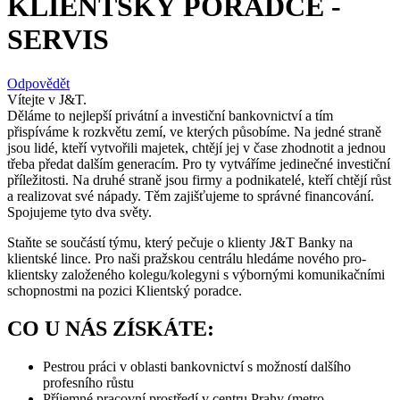
KLIENTSKÝ PORADCE -
SERVIS
Odpovědět
Vítejte v J&T.
Děláme to nejlepší privátní a investiční bankovnictví a tím
přispíváme k rozkvětu zemí, ve kterých působíme. Na jedné straně
jsou lidé, kteří vytvořili majetek, chtějí jej v čase zhodnotit a jednou
třeba předat dalším generacím. Pro ty vytváříme jedinečné investiční
příležitosti. Na druhé straně jsou firmy a podnikatelé, kteří chtějí růst
a realizovat své nápady. Těm zajišťujeme to správné financování.
Spojujeme tyto dva světy.
Staňte se součástí týmu, který pečuje o klienty J&T Banky na
klientské lince. Pro naši pražskou centrálu hledáme nového pro-
klientsky založeného kolegu/kolegyni s výbornými komunikačními
schopnostmi na pozici Klientský poradce.
CO U NÁS ZÍSKÁTE:
Pestrou práci v oblasti bankovnictví s možností dalšího
profesního růstu
Příjemné pracovní prostředí v centru Prahy (metro